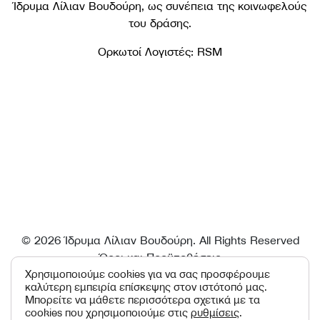
Ίδρυμα Λίλιαν Βουδούρη, ως συνέπεια της κοινωφελούς
του δράσης.
Ορκωτοί Λογιστές: RSM
© 2026 Ίδρυμα Λίλιαν Βουδούρη. All Rights Reserved
Όροι και Προϋποθέσεις
Επικοινωνία
Χρησιμοποιούμε cookies για να σας προσφέρουμε
καλύτερη εμπειρία επίσκεψης στον ιστότοπό μας.
Ρυθμίσεις cookies
Μπορείτε να μάθετε περισσότερα σχετικά με τα
cookies που χρησιμοποιούμε στις
ρυθμίσεις
.
by:
Tool
x
CO