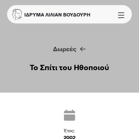
ΙΔΡΥΜΑ ΛΙΛΙΑΝ ΒΟΥΔΟΥΡΗ
Δωρεές
Το Σπίτι του Ηθοποιού
Έτος:
2002