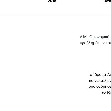
2018
Άτο
Δ.Μ. Οικονομική
προβλημάτων του
Το Ίδρυμα Λί
κοινωφελών 
οποιονδήποτ
το Ί