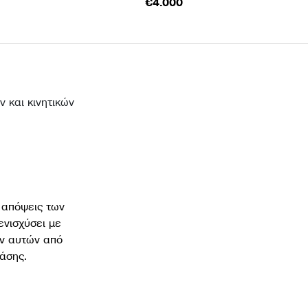
€4.000
 και κινητικών
ι απόψεις των
ενισχύσει με
ων αυτών από
άσης.