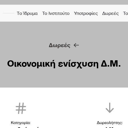
Η
Τo Ίδρυμα
Το Ινστιτούτο
Υποτροφίες
Δωρεές
Το
Δωρεές
Οικονομική ενίσχυση Δ.Μ.
Κατηγορία:
Δωρεολήπτης: