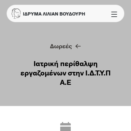
ΙΔΡΥΜΑ ΛΙΛΙΑΝ ΒΟΥΔΟΥΡΗ
Δωρεές
Ιατρική περίθαλψη
εργαζομένων στην Ι.Δ.Τ.Υ.Π
Α.Ε