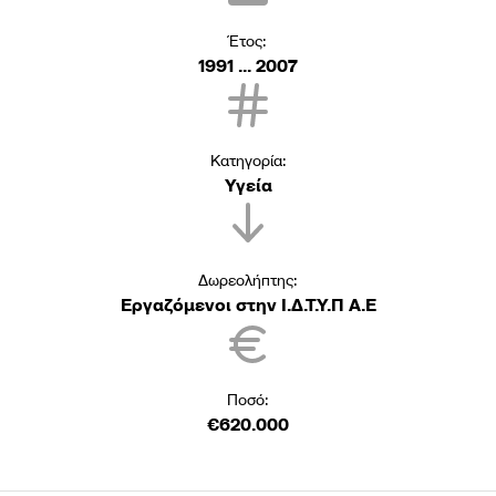
Έτος:
1991 ... 2007
Κατηγορία:
Υγεία
Δωρεολήπτης:
Εργαζόμενοι στην Ι.Δ.Τ.Υ.Π Α.Ε
Ποσό:
€620.000