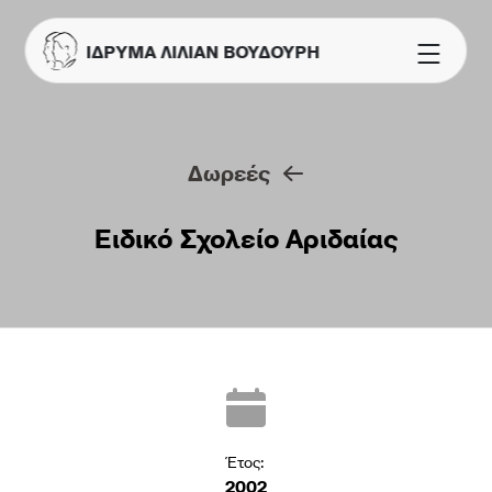
ΙΔΡΥΜΑ ΛΙΛΙΑΝ ΒΟΥΔΟΥΡΗ
Δωρεές
Ειδικό Σχολείο Αριδαίας
Έτος:
2002