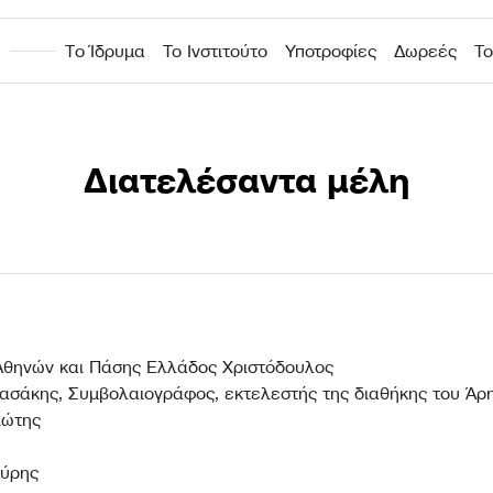
Η
Τo Ίδρυμα
Το Ινστιτούτο
Υποτροφίες
Δωρεές
Το
Διατελέσαντα μέλη
Αθηνών και Πάσης Ελλάδος Χριστόδουλος
ασάκης, Συμβολαιογράφος, εκτελεστής της διαθήκης του Άρ
ιώτης
ούρης