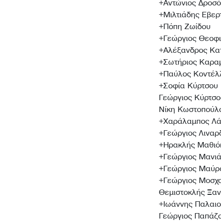
+Αντώνιος Δροσ
+Μιλτιάδης Εβερ
+Πόπη Ζωίδου
+Γεώργιος Θεοφ
+Αλέξανδρος Κα
+Σωτήριος Καρα
+Παύλος Κοντέλ
+Σοφία Κύρτσου
Γεώργιος Κύρτσο
Νίκη Κωστοπούλ
+Χαράλαμπος Λά
+Γεώργιος Λιναρ
+Ηρακλής Μαθιό
+Γεώργιος Μανιά
+Γεώργιος Μαύρ
+Γεώργιος Μοσχ
Θεμιστοκλής Ξα
+Ιωάννης Παλαι
Γεώργιος Παπάζ