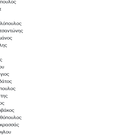
όπουλος
τ
ιλόπουλος
τσαντώνης
μάνος
λης
ς
ου
γιος
δάτος
πουλος
της
ος
οβάκος
νθόπουλος
οκρασσάς
ογλου