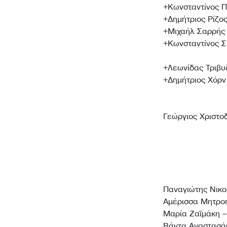
+Κωνσταντίνος 
+Δημήτριος Ρίζο
+Μιχαήλ Σαρρής
+Κωνσταντίνος 
+Λεωνίδας Τριβυ
+Δημήτριος Χόρν
Γεώργιος Χριστο
Παναγιώτης Νικ
Αμέρισσα Μητρο
Μαρία Ζαϊμάκη 
Βάντα Αναστασ